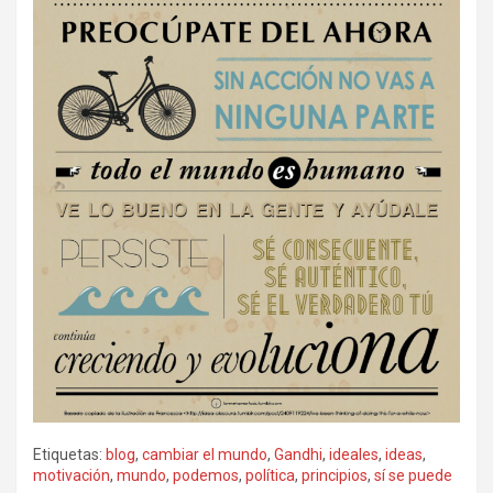
Etiquetas:
blog
,
cambiar el mundo
,
Gandhi
,
ideales
,
ideas
,
motivación
,
mundo
,
podemos
,
política
,
principios
,
sí se puede