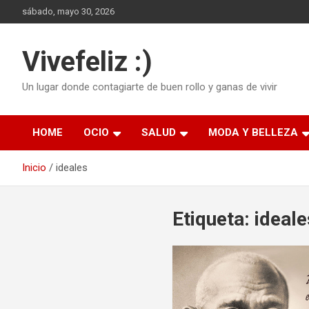
Saltar
sábado, mayo 30, 2026
al
contenido
Vivefeliz :)
Un lugar donde contagiarte de buen rollo y ganas de vivir
HOME
OCIO
SALUD
MODA Y BELLEZA
Inicio
ideales
Etiqueta:
ideale