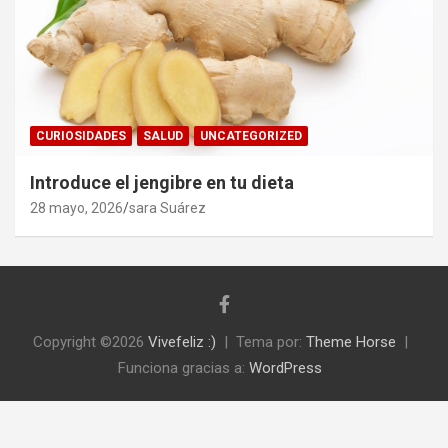
CURIOSIDADES
SALUD
UNCATEGORIZED
Introduce el jengibre en tu dieta
28 mayo, 2026
sara Suárez
Copyright ©2026
Vivefeliz :)
Tema por:
Theme Horse
Funciona gracias a:
WordPress