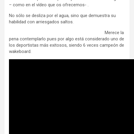
– como en el vídeo que os ofrecemos- .
No sólo se desliza por el agua, sino que demuestra su
habilidad con arriesgados saltos.
Merece la
pena contemplarlo pues por algo está considerado uno de
los deportistas más exitosos, siendo 6 veces campeón de
wakeboard.