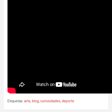
Etiquetas:
arte
,
blog
,
curiosidades
,
deporte