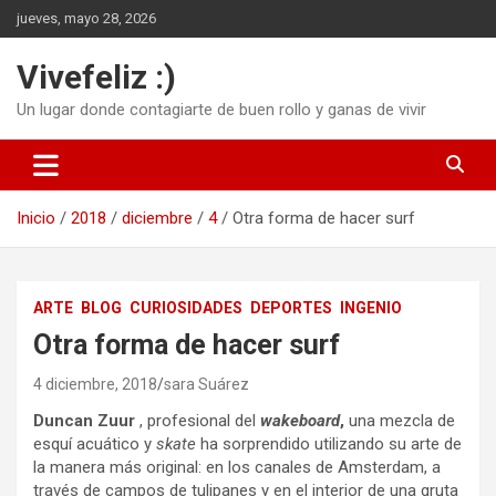
Saltar
jueves, mayo 28, 2026
al
contenido
Vivefeliz :)
Un lugar donde contagiarte de buen rollo y ganas de vivir
Inicio
2018
diciembre
4
Otra forma de hacer surf
ARTE
BLOG
CURIOSIDADES
DEPORTES
INGENIO
Otra forma de hacer surf
4 diciembre, 2018
sara Suárez
Duncan Zuur
, profesional del
wakeboard
,
una mezcla de
esquí acuático y
skate
ha sorprendido utilizando su arte de
la manera más original: en los canales de Amsterdam, a
través de campos de tulipanes y en el interior de una gruta