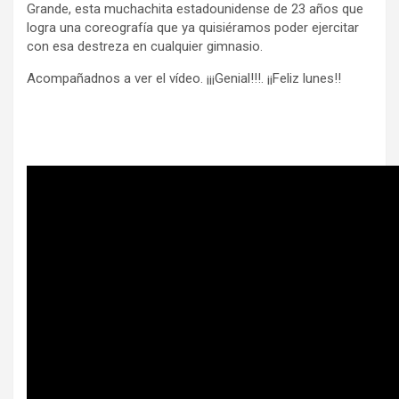
Grande, esta muchachita estadounidense de 23 años que
logra una coreografía que ya quisiéramos poder ejercitar
con esa destreza en cualquier gimnasio.
Acompañadnos a ver el vídeo. ¡¡¡Genial!!!. ¡¡Feliz lunes!!