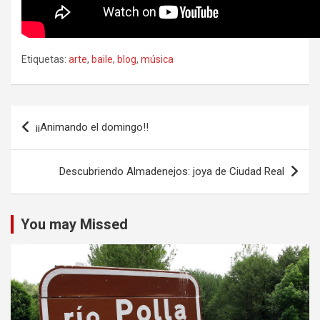
Etiquetas:
arte
,
baile
,
blog
,
música
Navegación
¡¡Animando el domingo!!
de
entradas
Descubriendo Almadenejos: joya de Ciudad Real
You may Missed