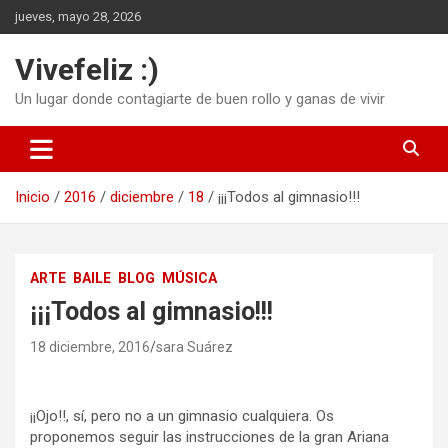
Saltar
jueves, mayo 28, 2026
al
contenido
Vivefeliz :)
Un lugar donde contagiarte de buen rollo y ganas de vivir
Inicio
2016
diciembre
18
¡¡¡Todos al gimnasio!!!
ARTE
BAILE
BLOG
MÚSICA
¡¡¡Todos al gimnasio!!!
18 diciembre, 2016
sara Suárez
¡¡Ojo!!, sí, pero no a un gimnasio cualquiera. Os
proponemos seguir las instrucciones de la gran Ariana