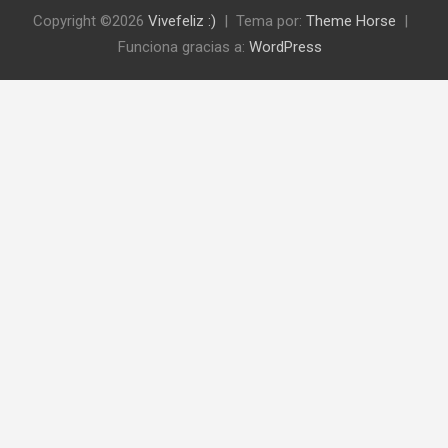
Copyright ©2026
Vivefeliz :)
Tema por:
Theme Horse
Funciona gracias a:
WordPress