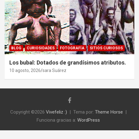
BLOG
CURIOSIDADES
FOTOGRAFÍA
SITIOS CURIOSOS
Los bubal: Dotados de grandísimos atributos.
10 agosto, 2026
sara Suárez
Copyright ©2026
Vivefeliz :)
Tema por:
Theme Horse
Funciona gracias a:
WordPress