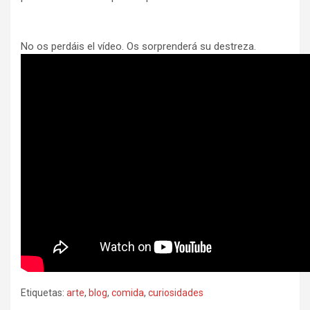
No os perdáis el vídeo. Os sorprenderá su destreza.
Etiquetas:
arte
,
blog
,
comida
,
curiosidades