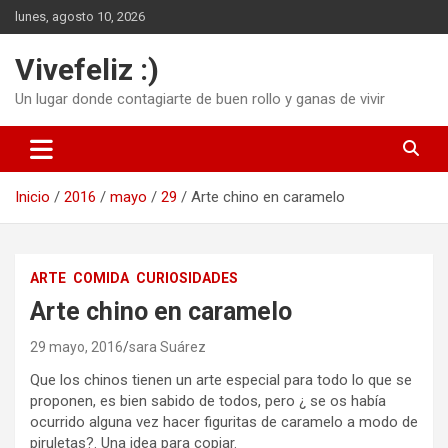
Saltar
lunes, agosto 10, 2026
al
contenido
Vivefeliz :)
Un lugar donde contagiarte de buen rollo y ganas de vivir
Inicio
2016
mayo
29
Arte chino en caramelo
ARTE
COMIDA
CURIOSIDADES
Arte chino en caramelo
29 mayo, 2016
sara Suárez
Que los chinos tienen un arte especial para todo lo que se
proponen, es bien sabido de todos, pero ¿ se os había
ocurrido alguna vez hacer figuritas de caramelo a modo de
piruletas?. Una idea para copiar.