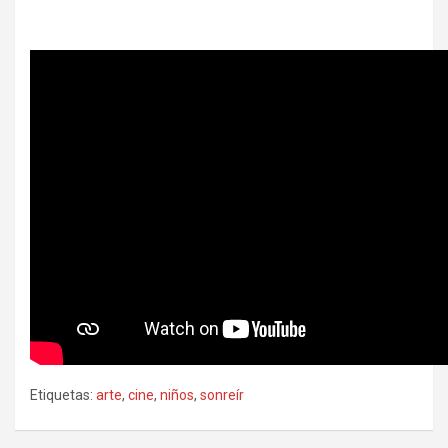
Etiquetas:
arte
,
cine
,
niños
,
sonreír