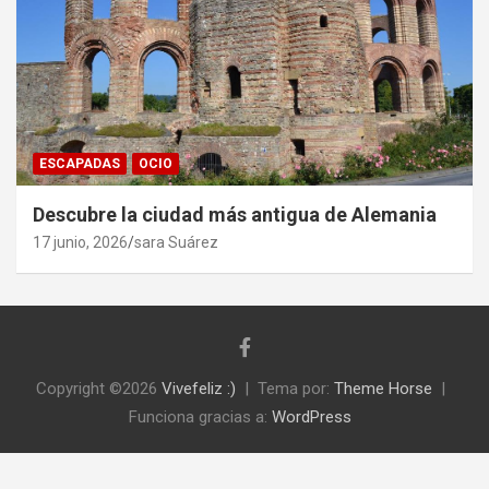
ESCAPADAS
OCIO
Descubre la ciudad más antigua de Alemania
17 junio, 2026
sara Suárez
Copyright ©2026
Vivefeliz :)
Tema por:
Theme Horse
Funciona gracias a:
WordPress