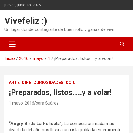
Saltar
jueves, junio 18, 2026
al
contenido
Vivefeliz :)
Un lugar donde contagiarte de buen rollo y ganas de vivir
Inicio
2016
mayo
1
¡Preparados, listos…..y a volar!
ARTE
CINE
CURIOSIDADES
OCIO
¡Preparados, listos…..y a volar!
1 mayo, 2016
sara Suárez
“Angry Birds La Película”,
La comedia animada más
divertida del año nos lleva a una isla poblada enteramente