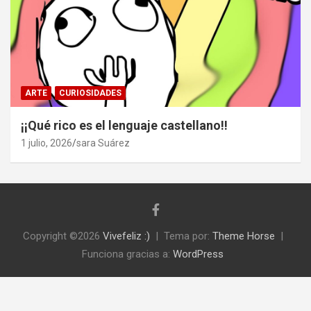
ARTE
CURIOSIDADES
¡¡Qué rico es el lenguaje castellano!!
1 julio, 2026
sara Suárez
Copyright ©2026
Vivefeliz :)
Tema por:
Theme Horse
Funciona gracias a:
WordPress