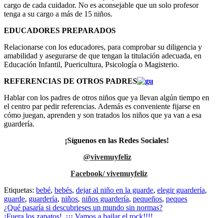
cargo de cada cuidador. No es aconsejable que un solo profesor
tenga a su cargo a más de 15 niños.
EDUCADORES PREPARADOS
Relacionarse con los educadores, para comprobar su diligencia y
amabilidad y asegurarse de que tengan la titulación adecuada, en
Educación Infantil, Puericultura, Psicología o Magisterio.
REFERENCIAS DE OTROS PADRES
Hablar con los padres de otros niños que ya llevan algún tiempo en
el centro par pedir referencias. Además es conveniente fijarse en
cómo juegan, aprenden y son tratados los niños que ya van a esa
guardería.
¡Síguenos en las Redes Sociales!
@vivemuyfeliz
Facebook/ vivemuyfeliz
Etiquetas:
bebé
,
bebés
,
dejar al niño en la guarde
,
elegir guardería
,
guarde
,
guardería
,
niños
,
niños guardería
,
pequeños
,
peques
Navegación
¿Qué pasaría si descubrieses un mundo sin normas?
¡Fuera los zapatos!. ¡¡¡ Vamos a bailar el rock!!!!