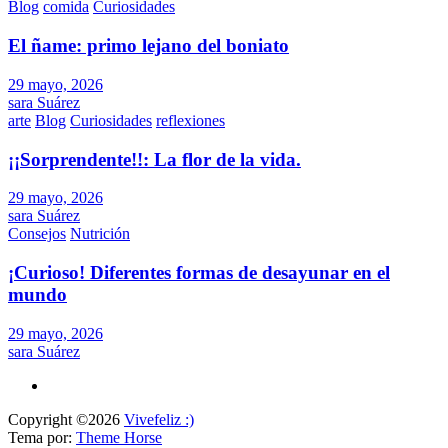
Blog
comida
Curiosidades
El ñame: primo lejano del boniato
29 mayo, 2026
sara Suárez
arte
Blog
Curiosidades
reflexiones
¡¡Sorprendente!!: La flor de la vida.
29 mayo, 2026
sara Suárez
Consejos
Nutrición
¡Curioso! Diferentes formas de desayunar en el
mundo
29 mayo, 2026
sara Suárez
Copyright ©2026
Vivefeliz :)
Tema por:
Theme Horse