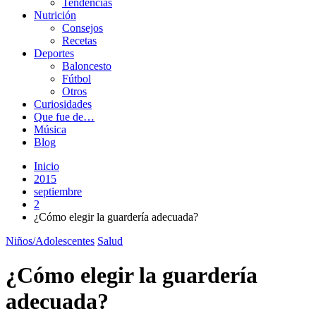
Tendencias
Nutrición
Consejos
Recetas
Deportes
Baloncesto
Fútbol
Otros
Curiosidades
Que fue de…
Música
Blog
Inicio
2015
septiembre
2
¿Cómo elegir la guardería adecuada?
Niños/Adolescentes
Salud
¿Cómo elegir la guardería
adecuada?