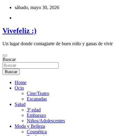
Saltar
sábado, mayo 30, 2026
al
contenido
Vivefeliz :)
Un lugar donde contagiarte de buen rollo y ganas de vivir
Buscar
Buscar
Home
Ocio
Cine/Teatro
Escapadas
Salud
3ª edad
Embarazo
Niños/Adolescentes
Moda y Belleza
Cosmética