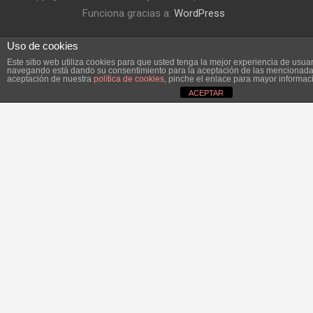
Funciona gracias a:
WordPress
Uso de cookies
Este sitio web utiliza cookies para que usted tenga la mejor experiencia de usuar
navegando está dando su consentimiento para la aceptación de las mencionadas
aceptación de nuestra
política de cookies
, pinche el enlace para mayor informac
ACEPTAR