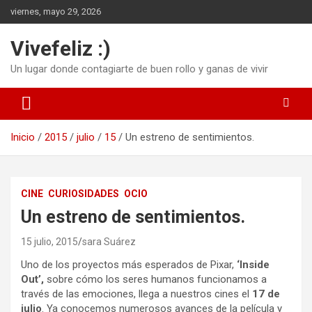
Saltar
viernes, mayo 29, 2026
al
contenido
Vivefeliz :)
Un lugar donde contagiarte de buen rollo y ganas de vivir
Inicio
2015
julio
15
Un estreno de sentimientos.
CINE
CURIOSIDADES
OCIO
Un estreno de sentimientos.
15 julio, 2015
sara Suárez
Uno de los proyectos más esperados de Pixar,
‘Inside
Out’
,
sobre cómo los seres humanos funcionamos a
través de las emociones, llega a nuestros cines el
17 de
julio
. Ya conocemos numerosos avances de la película y