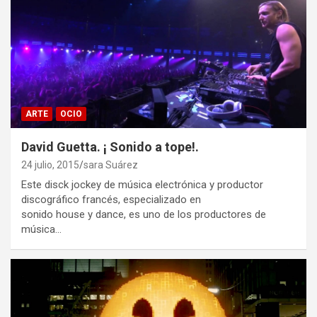
ARTE
OCIO
David Guetta. ¡ Sonido a tope!.
24 julio, 2015
sara Suárez
Este disck jockey de música electrónica y productor
discográfico francés, especializado en
sonido house y dance, es uno de los productores de
música…