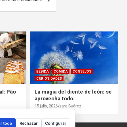
BEBIDA
COMIDA
CONSEJOS
CURIOSIDADES
al: Pão
La magia del diente de león: se
aprovecha todo.
15 julio, 2026
sara Suárez
r todo
Rechazar
Configurar