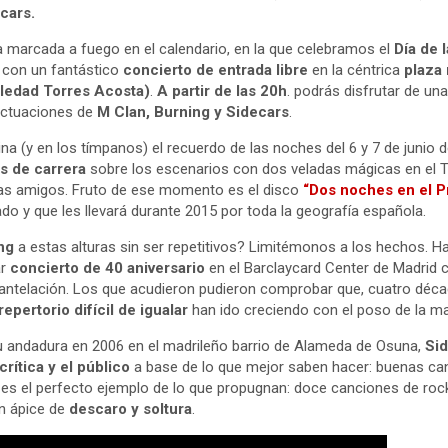
cars.
ha marcada a fuego en el calendario, en la que celebramos el
Día de 
 con un fantástico
concierto de entrada libre
en la céntrica
plaza 
oledad Torres Acosta)
.
A
partir de las 20h
. podrás disfrutar de un
actuaciones de
M Clan, Burning y Sidecars
.
na (y en los tímpanos) el recuerdo de las noches del 6 y 7 de junio d
s de carrera
sobre los escenarios con dos veladas mágicas en el T
tas amigos. Fruto de ese momento es el disco
“Dos noches en el P
do y que les llevará durante 2015 por toda la geografía española.
ing
a estas alturas sin ser repetitivos? Limitémonos a los hechos.
ar
concierto de 40 aniversario
en el Barclaycard Center de Madrid 
 antelación. Los que acudieron pudieron comprobar que, cuatro déc
epertorio difícil de igualar
han ido creciendo con el poso de la m
andadura en 2006 en el madrileño barrio de Alameda de Osuna,
Si
 crítica y el público
a base de lo que mejor saben hacer: buenas can
, es el perfecto ejemplo de lo que propugnan: doce canciones de ro
un ápice de
descaro y soltura
.