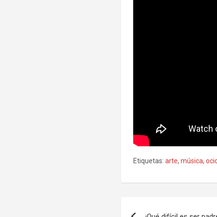
Etiquetas:
arte
,
música
,
oci
Navegación
¡Qué difícil es ser padr