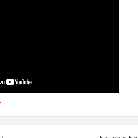
o
e!
El baile de fin de