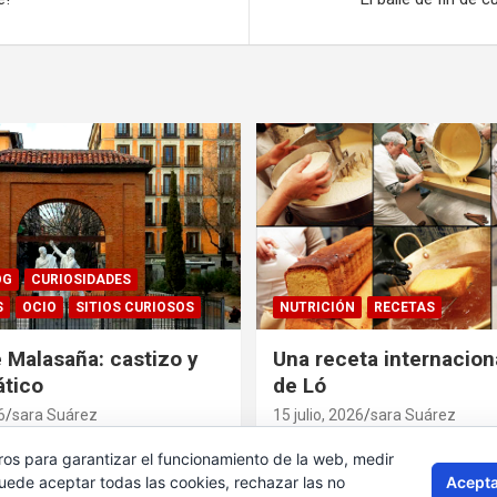
OG
CURIOSIDADES
S
OCIO
SITIOS CURIOSOS
NUTRICIÓN
RECETAS
e Malasaña: castizo y
Una receta internacion
tico
de Ló
6
sara Suárez
15 julio, 2026
sara Suárez
ros para garantizar el funcionamiento de la web, medir
Acepta
Puede aceptar todas las cookies, rechazar las no