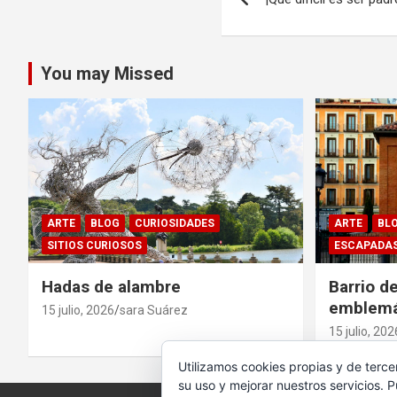
de
entradas
You may Missed
ARTE
BLOG
CURIOSIDADES
ARTE
BL
SITIOS CURIOSOS
ESCAPADA
Hadas de alambre
Barrio d
emblemá
15 julio, 2026
sara Suárez
15 julio, 202
Utilizamos cookies propias y de terce
su uso y mejorar nuestros servicios. 