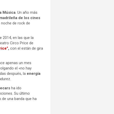
la Música
. Un año más
madrileña de los cines
a noche de rock de
e 2014, en las que la
eatro Circo Price de
rice”
,
con el están de gira
 Hace apenas un mes
colgando el «no hay
adas después, la
energía
adurez.
decars
ha ido
ciones. Su último
ck de una banda que ha