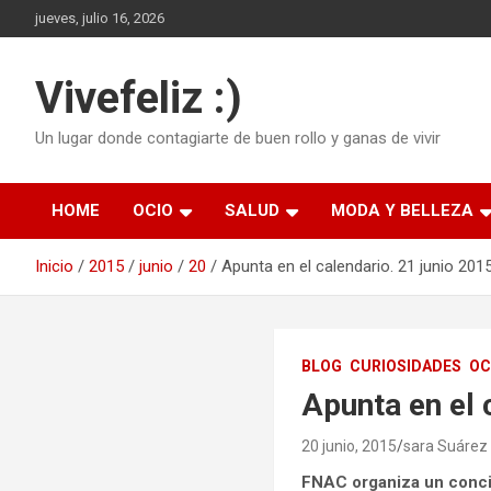
Saltar
jueves, julio 16, 2026
al
contenido
Vivefeliz :)
Un lugar donde contagiarte de buen rollo y ganas de vivir
HOME
OCIO
SALUD
MODA Y BELLEZA
Inicio
2015
junio
20
Apunta en el calendario. 21 junio 2015
BLOG
CURIOSIDADES
OC
Apunta en el 
20 junio, 2015
sara Suárez
FNAC organiza un concie