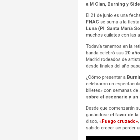
a M Clan, Burning y Side
El 21 de junio es una fec
FNAC
se suma a la fiesta
Luna (Pl. Santa María S
muchos quilates con las 
Todavía tenemos en la reti
banda celebró sus
20 año
Madrid rodeados de artis
desde finales del año pasa
¿Cómo presentar a
Burn
celebraron un espectacul
billetes» con semanas de
sobre el escenario y un r
Desde que comenzarán su 
ganándose
el favor de la
disco,
«Fuego cruzado»
sabido crecer sin perder 