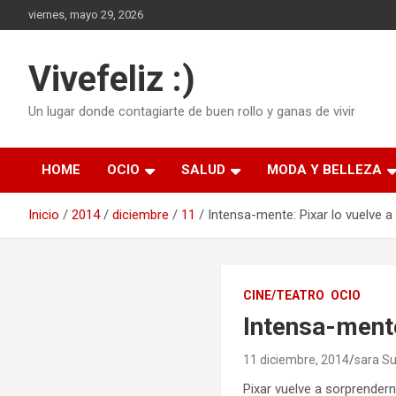
Saltar
viernes, mayo 29, 2026
al
contenido
Vivefeliz :)
Un lugar donde contagiarte de buen rollo y ganas de vivir
HOME
OCIO
SALUD
MODA Y BELLEZA
Inicio
2014
diciembre
11
Intensa-mente: Pixar lo vuelve a
CINE/TEATRO
OCIO
Intensa-mente
11 diciembre, 2014
sara S
Pixar vuelve a sorprende