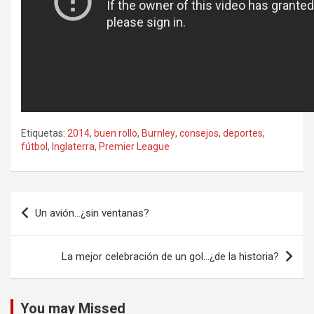
Etiquetas:
2014
,
buen rollo
,
Burnley
,
consejos
,
deportes
,
fútbol
,
Inglaterra
,
Premier League
Navegación
Un avión…¿sin ventanas?
de
entradas
La mejor celebración de un gol…¿de la historia?
You may Missed