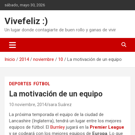
Saltar
sábado, mayo 30, 2026
al
contenido
Vivefeliz :)
Un lugar donde contagiarte de buen rollo y ganas de vivir
Inicio
2014
noviembre
10
La motivación de un equipo
DEPORTES
FÚTBOL
La motivación de un equipo
10 noviembre, 2014
sara Suárez
La próxima temporada el equipo de la ciudad de
Lancashire (Inglaterra), tendrá un lugar entre los mejores
equipos de fútbol. El
Burnley
jugará en la
Premier League
y se codeará con los mejores equipos de
Europa
. Lo que