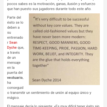
pocos sabes es la motivación, ganas, ilusión y esfuerzo
que han puesto sus jugadores durante todo este año.
Parte del
éxito se lo
deben a
su
entrenado
r
Sean
Dyche
que,
a través
de un
mensaje
en la
puerta del
vestuario
,
ha
conseguid
o transmitir un sentimiento de unión al equipo único y
mágico.
El mensaje decía lo siguiente: «
Es muy difícil tener éxito sin