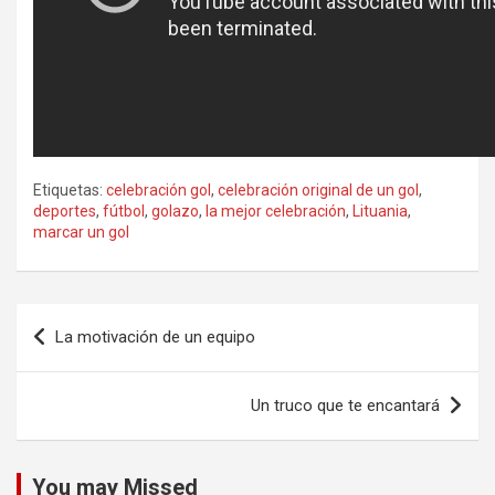
Etiquetas:
celebración gol
,
celebración original de un gol
,
deportes
,
fútbol
,
golazo
,
la mejor celebración
,
Lituania
,
marcar un gol
Navegación
La motivación de un equipo
de
entradas
Un truco que te encantará
You may Missed