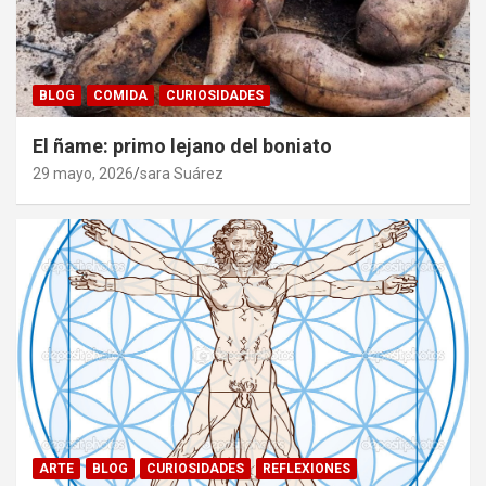
BLOG
COMIDA
CURIOSIDADES
El ñame: primo lejano del boniato
29 mayo, 2026
sara Suárez
ARTE
BLOG
CURIOSIDADES
REFLEXIONES