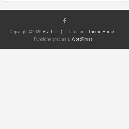
Copyright ©2026
Vivefeliz :)
Tema por:
Theme Horse
Funciona gracias a:
WordPress