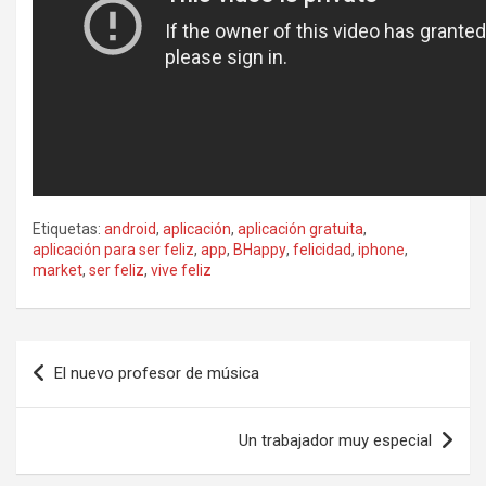
Etiquetas:
android
,
aplicación
,
aplicación gratuita
,
aplicación para ser feliz
,
app
,
BHappy
,
felicidad
,
iphone
,
market
,
ser feliz
,
vive feliz
Navegación
El nuevo profesor de música
de
entradas
Un trabajador muy especial