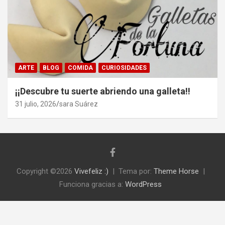
ARTE
BLOG
COMIDA
CURIOSIDADES
¡¡Descubre tu suerte abriendo una galleta!!
31 julio, 2026
sara Suárez
Copyright ©2026
Vivefeliz :)
Tema por:
Theme Horse
Funciona gracias a:
WordPress