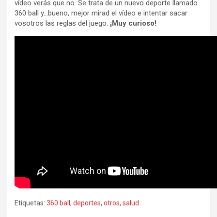
vídeo verás que no. Se trata de un nuevo deporte llamado
360 ball y…bueno, mejor mirad el vídeo e intentar sacar
vosotros las reglas del juego.
¡Muy curioso!
Etiquetas:
360 ball
,
deportes
,
otros
,
salud