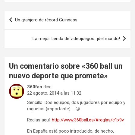
Navegación
Un granjero de récord Guinness
de
entradas
La mejor tienda de videojuegos…¡del mundo!
Un comentario sobre «
360 ball un
nuevo deporte que promete
»
360fan
dice:
22 agosto, 2014 a las 11:32
Sencillo. Dos equipos, dos jugadores por equipo y
raquetas (importante)…. 😉
Reglas aquí:
http://www.360ball.es/#reglas/c1x9v
En España está poco introducido, de hecho,