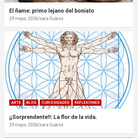
El ñame: primo lejano del boniato
29 mayo, 2026
sara Suárez
ARTE
BLOG
CURIOSIDADES
REFLEXIONES
¡¡Sorprendente!!: La flor de la vida.
29 mayo, 2026
sara Suárez