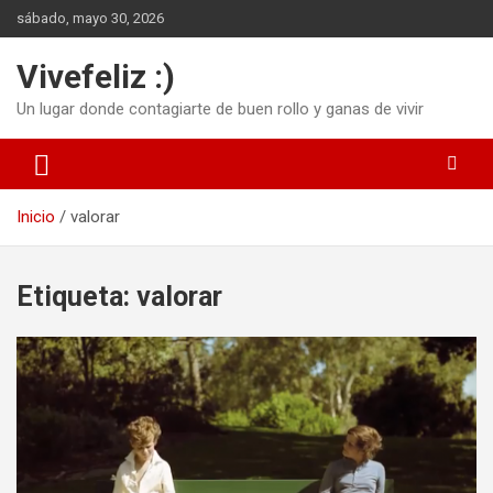
Saltar
sábado, mayo 30, 2026
al
contenido
Vivefeliz :)
Un lugar donde contagiarte de buen rollo y ganas de vivir
Inicio
valorar
Etiqueta:
valorar