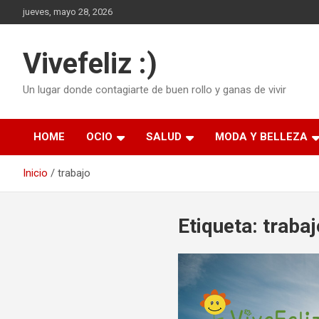
Saltar
jueves, mayo 28, 2026
al
contenido
Vivefeliz :)
Un lugar donde contagiarte de buen rollo y ganas de vivir
HOME
OCIO
SALUD
MODA Y BELLEZA
Inicio
trabajo
Etiqueta:
trabaj