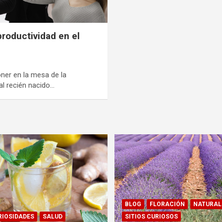
roductividad en el
z
ner en la mesa de la
al recién nacido…
BLOG
FLORACIÓN
NATURAL
RIOSIDADES
SALUD
SITIOS CURIOSOS