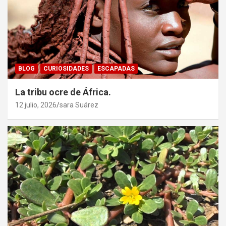
BLOG
CURIOSIDADES
ESCAPADAS
La tribu ocre de África.
12 julio, 2026
sara Suárez