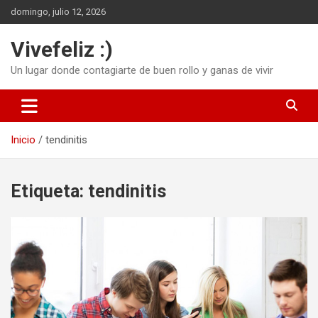
Saltar
domingo, julio 12, 2026
al
contenido
Vivefeliz :)
Un lugar donde contagiarte de buen rollo y ganas de vivir
Inicio
tendinitis
Etiqueta:
tendinitis