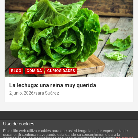
BLOG
COMIDA
CURIOSIDADES
La lechuga: una reina muy querida
2 junio, 2026
sara Suárez
Uso de cookies
Este sitio web utiliza cookies para que usted tenga la mejor experiencia de
Copyright ©2026
Vivefeliz :)
Tema por:
Theme Horse
usuario. Si continúa navegando está dando su consentimiento para la