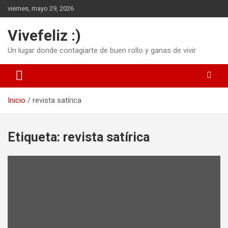
Saltar
viernes, mayo 29, 2026
al
contenido
Vivefeliz :)
Un lugar donde contagiarte de buen rollo y ganas de vivir
Inicio
revista satírica
Etiqueta:
revista satírica