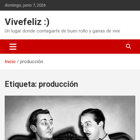
Saltar
domingo, junio 7, 2026
al
contenido
Vivefeliz :)
Un lugar donde contagiarte de buen rollo y ganas de vivir
Inicio
producción
Etiqueta:
producción