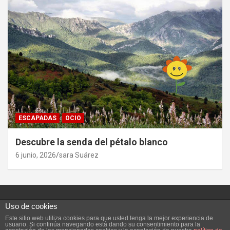
ESCAPADAS
OCIO
Descubre la senda del pétalo blanco
6 junio, 2026
sara Suárez
Uso de cookies
Este sitio web utiliza cookies para que usted tenga la mejor experiencia de
Copyright ©2026
Vivefeliz :)
Tema por:
Theme Horse
usuario. Si continúa navegando está dando su consentimiento para la