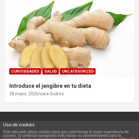
CURIOSIDADES
SALUD
UNCATEGORIZED
Introduce el jengibre en tu dieta
28 mayo, 2026
sara Suárez
Uso de cookies
Este sitio web utiliza cookies para que usted tenga la mejor experiencia de
Copyright ©2026
Vivefeliz :)
Tema por:
Theme Horse
usuario. Si continúa navegando está dando su consentimiento para la