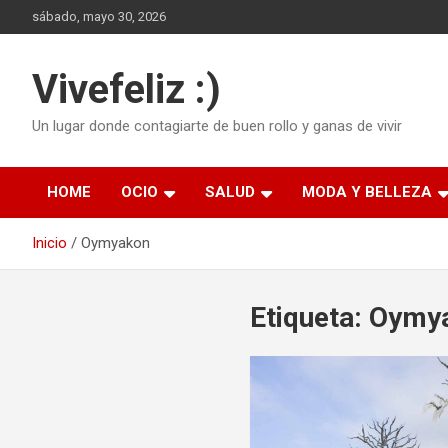
Saltar
sábado, mayo 30, 2026
al
contenido
Vivefeliz :)
Un lugar donde contagiarte de buen rollo y ganas de vivir
HOME
OCIO
SALUD
MODA Y BELLEZA
Inicio
Oymyakon
Etiqueta:
Oymy