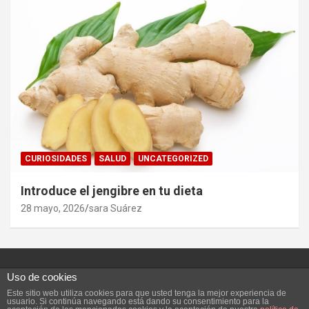
CURIOSIDADES
SALUD
UNCATEGORIZED
Introduce el jengibre en tu dieta
28 mayo, 2026
sara Suárez
Uso de cookies
Este sitio web utiliza cookies para que usted tenga la mejor experiencia de
Copyright ©2026
Vivefeliz :)
Tema por:
Theme Horse
usuario. Si continúa navegando está dando su consentimiento para la