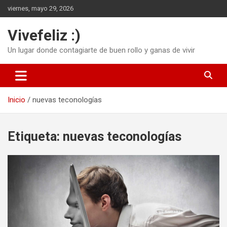
Saltar
viernes, mayo 29, 2026
al
contenido
Vivefeliz :)
Un lugar donde contagiarte de buen rollo y ganas de vivir
Inicio
nuevas teconologías
Etiqueta:
nuevas teconologías