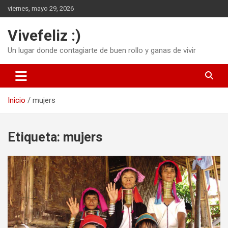
Saltar
viernes, mayo 29, 2026
al
contenido
Vivefeliz :)
Un lugar donde contagiarte de buen rollo y ganas de vivir
Inicio
mujers
Etiqueta:
mujers