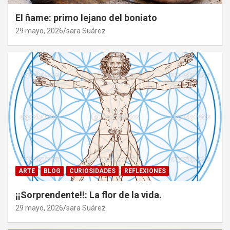
El ñame: primo lejano del boniato
29 mayo, 2026
sara Suárez
ARTE
BLOG
CURIOSIDADES
REFLEXIONES
¡¡Sorprendente!!: La flor de la vida.
29 mayo, 2026
sara Suárez