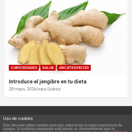
CURIOSIDADES
SALUD
UNCATEGORIZED
Introduce el jengibre en tu dieta
28 mayo, 2026
sara Suárez
Uso de cookies
Este sitio web utiliza cookies para que usted tenga la mejor experiencia de
Copyright ©2026
Vivefeliz :)
Tema por:
Theme Horse
usuario. Si continúa navegando está dando su consentimiento para la