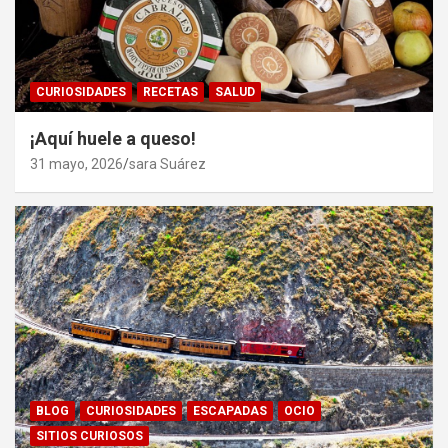
CURIOSIDADES
RECETAS
SALUD
¡Aquí huele a queso!
31 mayo, 2026
sara Suárez
BLOG
CURIOSIDADES
ESCAPADAS
OCIO
SITIOS CURIOSOS