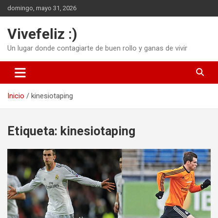
Saltar
domingo, mayo 31, 2026
al
contenido
Vivefeliz :)
Un lugar donde contagiarte de buen rollo y ganas de vivir
Inicio
kinesiotaping
Etiqueta:
kinesiotaping