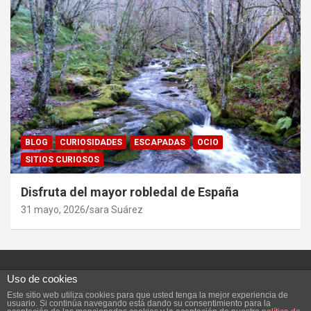
BLOG
CURIOSIDADES
ESCAPADAS
OCIO
SITIOS CURIOSOS
Disfruta del mayor robledal de España
31 mayo, 2026
sara Suárez
Uso de cookies
Este sitio web utiliza cookies para que usted tenga la mejor experiencia de
Copyright ©2026
Vivefeliz :)
Tema por:
Theme Horse
usuario. Si continúa navegando está dando su consentimiento para la