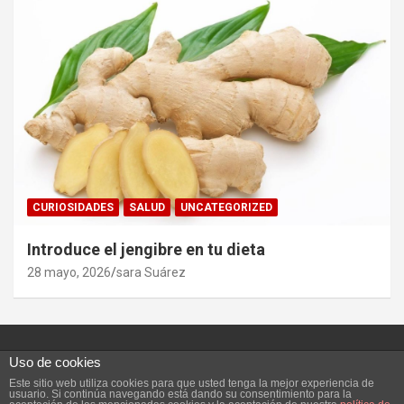
CURIOSIDADES
SALUD
UNCATEGORIZED
Introduce el jengibre en tu dieta
28 mayo, 2026
sara Suárez
Uso de cookies
Este sitio web utiliza cookies para que usted tenga la mejor experiencia de
Copyright ©2026
Vivefeliz :)
Tema por:
Theme Horse
usuario. Si continúa navegando está dando su consentimiento para la