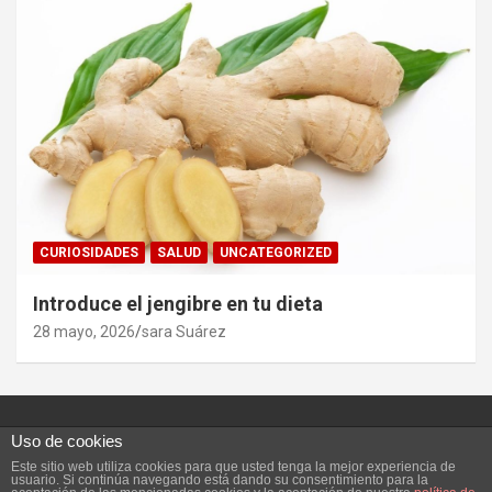
CURIOSIDADES
SALUD
UNCATEGORIZED
Introduce el jengibre en tu dieta
28 mayo, 2026
sara Suárez
Uso de cookies
Este sitio web utiliza cookies para que usted tenga la mejor experiencia de
Copyright ©2026
Vivefeliz :)
Tema por:
Theme Horse
usuario. Si continúa navegando está dando su consentimiento para la