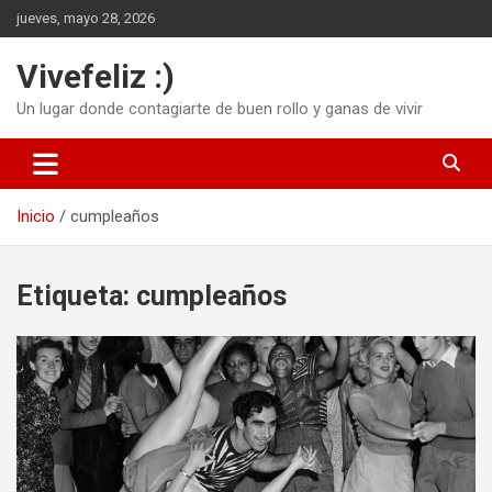
Saltar
jueves, mayo 28, 2026
al
contenido
Vivefeliz :)
Un lugar donde contagiarte de buen rollo y ganas de vivir
Inicio
cumpleaños
Etiqueta:
cumpleaños