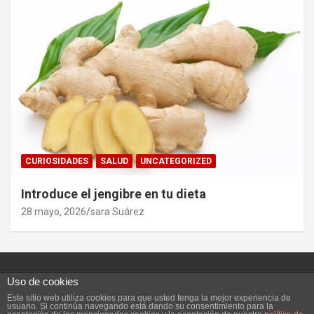
CURIOSIDADES
SALUD
UNCATEGORIZED
Introduce el jengibre en tu dieta
28 mayo, 2026
sara Suárez
Uso de cookies
Este sitio web utiliza cookies para que usted tenga la mejor experiencia de
Copyright ©2026
Vivefeliz :)
Tema por:
Theme Horse
usuario. Si continúa navegando está dando su consentimiento para la