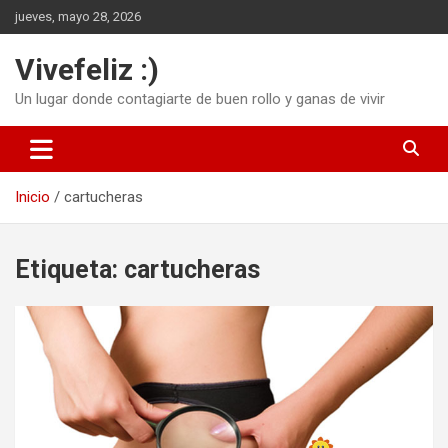
Saltar
jueves, mayo 28, 2026
al
contenido
Vivefeliz :)
Un lugar donde contagiarte de buen rollo y ganas de vivir
Inicio
cartucheras
Etiqueta:
cartucheras