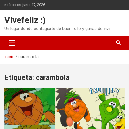
Saltar
miércoles, junio 17, 2026
al
contenido
Vivefeliz :)
Un lugar donde contagiarte de buen rollo y ganas de vivir
Inicio
carambola
Etiqueta:
carambola