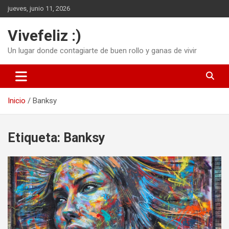
Saltar
jueves, junio 11, 2026
al
contenido
Vivefeliz :)
Un lugar donde contagiarte de buen rollo y ganas de vivir
Inicio
Banksy
Etiqueta:
Banksy