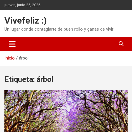
Saltar
jueves, junio 25, 2026
al
contenido
Vivefeliz :)
Un lugar donde contagiarte de buen rollo y ganas de vivir
Inicio
árbol
Etiqueta:
árbol