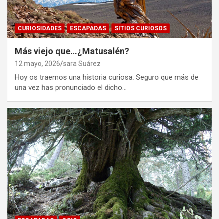
CURIOSIDADES
ESCAPADAS
SITIOS CURIOSOS
Más viejo que…¿Matusalén?
12 mayo, 2026
sara Suárez
Hoy os traemos una historia curiosa. Seguro que más de
una vez has pronunciado el dicho…