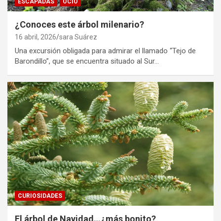
ESCAPADAS
OCIO
¿Conoces este árbol milenario?
16 abril, 2026
sara Suárez
Una excursión obligada para admirar el llamado “Tejo de
Barondillo”, que se encuentra situado al Sur…
CURIOSIDADES
El árbol de Navidad…¿más bonito?