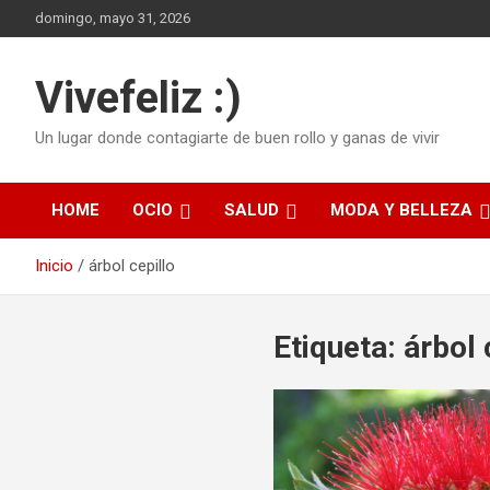
Saltar
domingo, mayo 31, 2026
al
contenido
Vivefeliz :)
Un lugar donde contagiarte de buen rollo y ganas de vivir
HOME
OCIO
SALUD
MODA Y BELLEZA
Inicio
árbol cepillo
Etiqueta:
árbol 