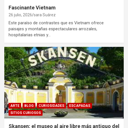
Fascinante Vietnam
26 julio, 2026
sara Suárez
Este paraíso de contrastes que es Vietnam ofrece
paisajes y montañas espectaculares arrozales,
hospitalarias etnias y…
ARTE
BLOG
CURIOSIDADES
ESCAPADAS
SITIOS CURIOSOS
Skansen: el museo al aire libre más antiguo del