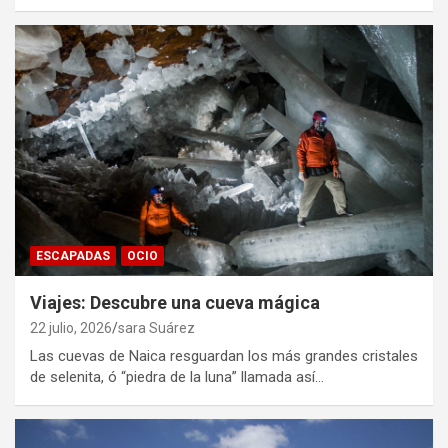
ESCAPADAS
OCIO
Viajes: Descubre una cueva mágica
22 julio, 2026
sara Suárez
Las cuevas de Naica resguardan los más grandes cristales
de selenita, ó “piedra de la luna” llamada así…