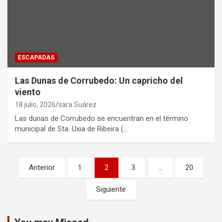
ESCAPADAS
Las Dunas de Corrubedo: Un capricho del
viento
18 julio, 2026
sara Suárez
Las dunas de Corrubedo se encuentran en el término
municipal de Sta. Uxia de Ribeira (…
Paginación
Anterior
1
2
3
…
20
de
Siguiente
entradas