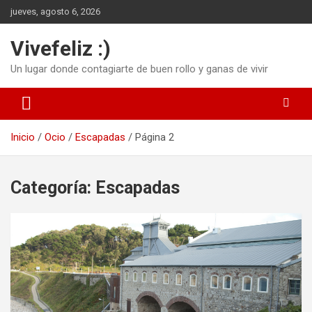
Saltar
jueves, agosto 6, 2026
al
contenido
Vivefeliz :)
Un lugar donde contagiarte de buen rollo y ganas de vivir
Inicio
Ocio
Escapadas
Página 2
Categoría:
Escapadas