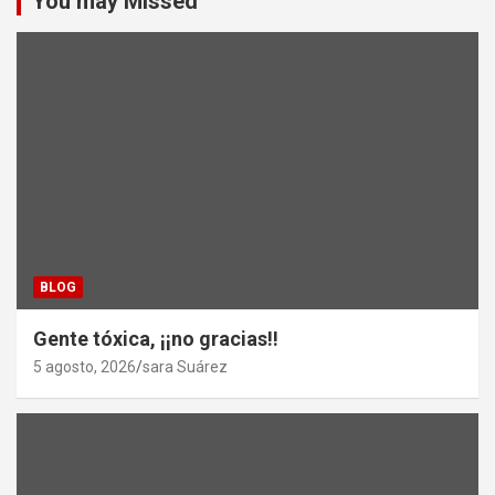
You may Missed
BLOG
Gente tóxica, ¡¡no gracias!!
5 agosto, 2026
sara Suárez