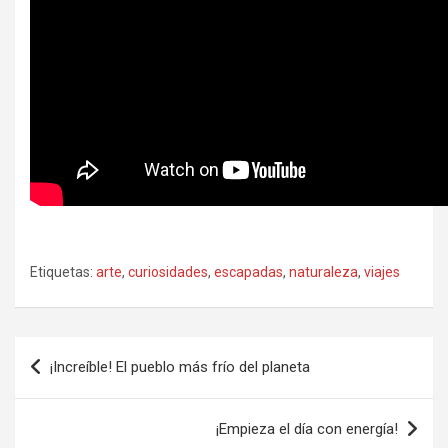
Etiquetas:
arte
,
curiosidades
,
escapadas
,
naturaleza
,
viajes
Navegación
¡Increíble! El pueblo más frío del planeta
de
entradas
¡Empieza el día con energía!