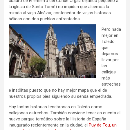
cuadro de El entierro del Conde Orgaz dejando pequeño a
la iglesia de Santo Tomé) no impiden que alcemos la
mirada al viejo Alcázar, contenedor de viejas historias
bélicas con dos pueblos enfrentados.
Pero nada
mejor en
Toledo
que
dejarnos
llevar por
las
callejas
más
estrechas
e insólitas puesto que no hay mejor mapa que el de
nuestros propios pies siguiendo su senda empedrada.
Hay tantas historias tenebrosas en Toledo como
callejones estrechos. También conviene tener en cuenta el
nuevo parque temático sobre la Historia de España
inaugurado recientemente en la ciudad, el
Puy de Fou, un