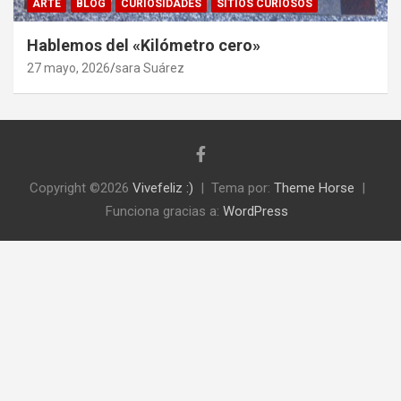
ARTE
BLOG
CURIOSIDADES
SITIOS CURIOSOS
Hablemos del «Kilómetro cero»
27 mayo, 2026
sara Suárez
Copyright ©2026
Vivefeliz :)
Tema por:
Theme Horse
Funciona gracias a:
WordPress