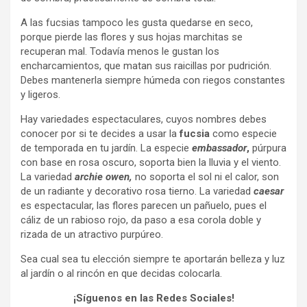
A las fucsias tampoco les gusta quedarse en seco,
porque pierde las flores y sus hojas marchitas se
recuperan mal. Todavía menos le gustan los
encharcamientos, que matan sus raicillas por pudrición.
Debes mantenerla siempre húmeda con riegos constantes
y ligeros.
Hay variedades espectaculares, cuyos nombres debes
conocer por si te decides a usar la
fucsia
como especie
de temporada en tu jardín. La especie
embassador
,
púrpura
con base en rosa oscuro, soporta bien la lluvia y el viento.
La variedad
archie owen,
no soporta el sol ni el calor, son
de un radiante y decorativo rosa tierno. La variedad
caesar
es espectacular, las flores parecen un pañuelo, pues el
cáliz de un rabioso rojo, da paso a esa corola doble y
rizada de un atractivo purpúreo.
Sea cual sea tu elección siempre te aportarán belleza y luz
al jardín o al rincón en que decidas colocarla.
¡Síguenos en las Redes Sociales!