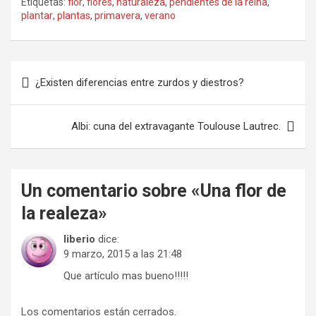
Etiquetas:
flor
,
flores
,
naturaleza
,
pendientes de la reina
,
plantar
,
plantas
,
primavera
,
verano
Navegación
¿Existen diferencias entre zurdos y diestros?
de
entradas
Albi: cuna del extravagante Toulouse Lautrec.
Un comentario sobre «
Una flor de
la realeza
»
liberio
dice:
9 marzo, 2015 a las 21:48
Que artículo mas bueno!!!!!
Los comentarios están cerrados.