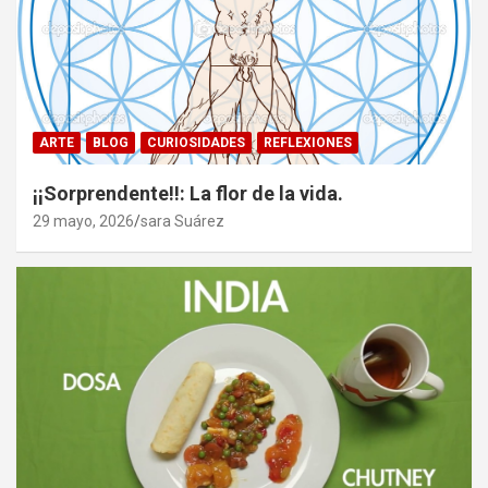
ARTE
BLOG
CURIOSIDADES
REFLEXIONES
¡¡Sorprendente!!: La flor de la vida.
29 mayo, 2026
sara Suárez