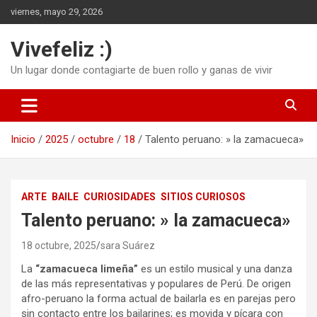
Saltar
viernes, mayo 29, 2026
al
contenido
Vivefeliz :)
Un lugar donde contagiarte de buen rollo y ganas de vivir
Inicio
2025
octubre
18
Talento peruano: » la zamacueca»
ARTE
BAILE
CURIOSIDADES
SITIOS CURIOSOS
Talento peruano: » la zamacueca»
18 octubre, 2025
sara Suárez
La
“zamacueca limeña”
es un estilo musical y una danza
de las más representativas y populares de Perú. De origen
afro-peruano la forma actual de bailarla es en parejas pero
sin contacto entre los bailarines; es movida y pícara con