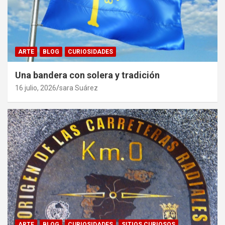
ARTE
BLOG
CURIOSIDADES
Una bandera con solera y tradición
16 julio, 2026
sara Suárez
ARTE
BLOG
CURIOSIDADES
SITIOS CURIOSOS