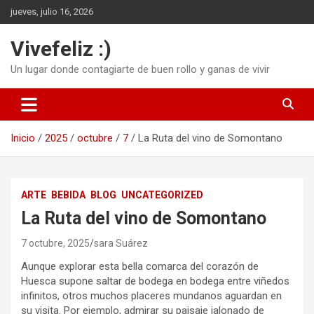
Saltar
jueves, julio 16, 2026
al
contenido
Vivefeliz :)
Un lugar donde contagiarte de buen rollo y ganas de vivir
Inicio
2025
octubre
7
La Ruta del vino de Somontano
ARTE
BEBIDA
BLOG
UNCATEGORIZED
La Ruta del vino de Somontano
7 octubre, 2025
sara Suárez
Aunque explorar esta bella comarca del corazón de
Huesca supone saltar de bodega en bodega entre viñedos
infinitos, otros muchos placeres mundanos aguardan en
su visita. Por ejemplo, admirar su paisaje jalonado de