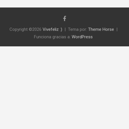
Copyright ©2026
Vivefeliz :)
Tema por:
Theme Horse
Funciona gracias a:
WordPress