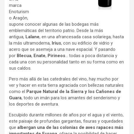
marca
Enoturism
o Aragón,
supone conocer algunas de las bodegas más
emblemáticas del territorio patrio. Desde la más
antigua,
Lalane
, en una afrancesada casa solariega; hasta
la más ultramoderna,
Irius
, con su edificio de vidrio y
acero que se asemeja a una nave espacial. Y pasando
por
Blecua
,
Enate
,
Pirineos
… todas a poca distancia y
cada una con su personalidad tanto en su forma como en
sus caldos.
Pero más allá de las catedrales del vino, hay mucho por
ver y hacer en esta tierra agraciada con bellezas naturales
como el
Parque Natural de la Sierra y los Cañones de
Guara
, todo un imán para los amantes del senderismo y
los deportes de aventura.
Esculpido durante millones de años por el agua y el viento,
este paisaje de profundas gargantas, fisuras y oquedades
que
albergan una de las colonias de aves rapaces más
importantes de Europa
, ofrece la posibilidad de hacer