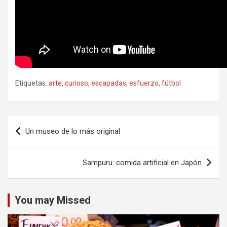
Etiquetas:
arte
,
curioso
,
escapadas
,
esfuerzo
,
fútbol
Navegación
Un museo de lo más original
de
entradas
Sampuru: comida artificial en Japón
You may Missed