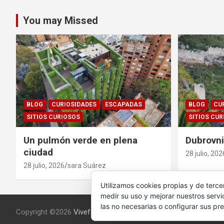
entradas
You may Missed
BLOG
CURIOSIDADES
ESCAPADAS
BLOG
CU
SITIOS CURIOSOS
SITIOS CUR
Un pulmón verde en plena
Dubrovnik
ciudad
28 julio, 202
28 julio, 2026
sara Suárez
Utilizamos cookies propias y de terce
medir su uso y mejorar nuestros servi
las no necesarias o configurar sus pr
Copyright ©2026
Vivefeliz :)
Tema por:
Theme Horse
Func