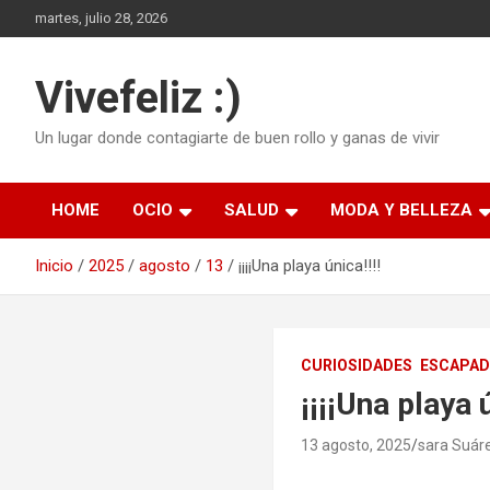
Saltar
martes, julio 28, 2026
al
contenido
Vivefeliz :)
Un lugar donde contagiarte de buen rollo y ganas de vivir
HOME
OCIO
SALUD
MODA Y BELLEZA
Inicio
2025
agosto
13
¡¡¡¡Una playa única!!!!
CURIOSIDADES
ESCAPA
¡¡¡¡Una playa ú
13 agosto, 2025
sara Suár