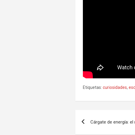
Etiquetas:
curiosidades
,
es
Navegación
Cárgate de energía: e
de