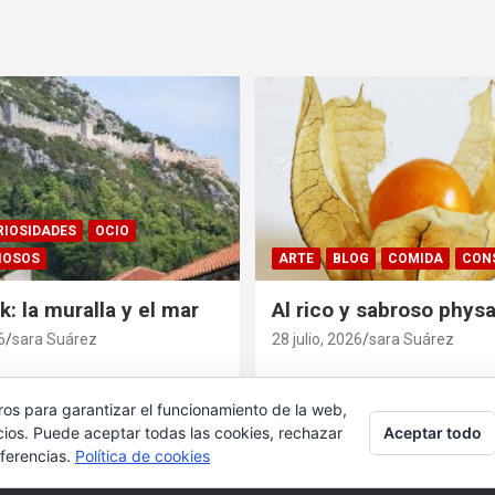
RIOSIDADES
OCIO
IOSOS
ARTE
BLOG
COMIDA
CON
: la muralla y el mar
Al rico y sabroso physa
6
sara Suárez
28 julio, 2026
sara Suárez
ros para garantizar el funcionamiento de la web,
Aceptar todo
cios. Puede aceptar todas las cookies, rechazar
eferencias.
Política de cookies
iona gracias a:
WordPress