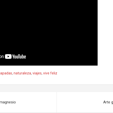
capadas
,
naturaleza
,
viajes
,
vive feliz
l magnesio
Arte 