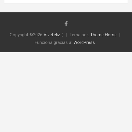
Copyright ©2026
Vivefeliz :)
Tema por:
Theme Horse
Funciona gracias a:
WordPress