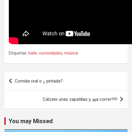
Etiquetas:
baile
,
curiosidades
,
música
Navegación
Comida real o ¿ pintada?.
de
entradas
Cálzate unas zapatillas y, ¡¡¡¡a correr!!!!!
You may Missed