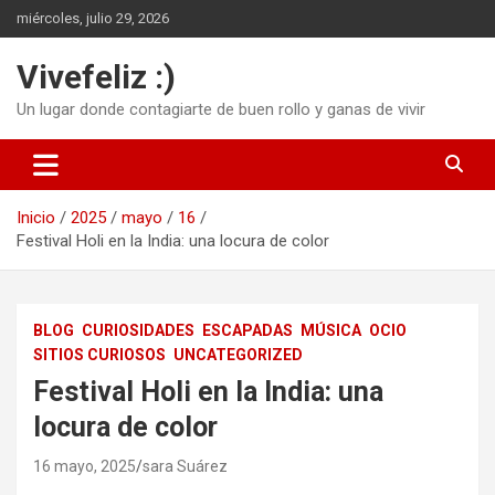
Saltar
miércoles, julio 29, 2026
al
contenido
Vivefeliz :)
Un lugar donde contagiarte de buen rollo y ganas de vivir
Inicio
2025
mayo
16
Festival Holi en la India: una locura de color
BLOG
CURIOSIDADES
ESCAPADAS
MÚSICA
OCIO
SITIOS CURIOSOS
UNCATEGORIZED
Festival Holi en la India: una
locura de color
16 mayo, 2025
sara Suárez