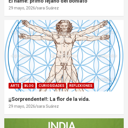
El ñame: primo lejano del boniato
29 mayo, 2026
sara Suárez
ARTE
BLOG
CURIOSIDADES
REFLEXIONES
¡¡Sorprendente!!: La flor de la vida.
29 mayo, 2026
sara Suárez