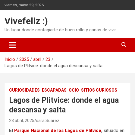
Saltar
viernes, mayo 29, 2026
al
contenido
Vivefeliz :)
Un lugar donde contagiarte de buen rollo y ganas de vivir
Inicio
2025
abril
23
Lagos de Plitvice: donde el agua descansa y salta
CURIOSIDADES
ESCAPADAS
OCIO
SITIOS CURIOSOS
Lagos de Plitvice: donde el agua
descansa y salta
23 abril, 2025
sara Suárez
El
Parque Nacional de los Lagos de Plitvice
,
situado en