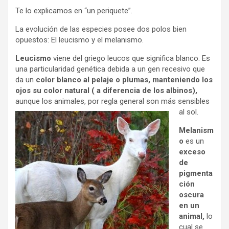
Te lo explicamos en “un periquete”.
La evolución de las especies posee dos polos bien
opuestos: El leucismo y el melanismo.
Leucismo
viene del griego leucos que significa blanco. Es
una particularidad genética debida a un gen recesivo que
da un
color blanco al pelaje o plumas, manteniendo los
ojos su color natural ( a diferencia de los albinos),
aunque los animales, por regla general son más sensi
bles
al sol.
Melanism
o
es un
exceso
de
pigmenta
ción
oscura
en un
animal,
lo
cual se