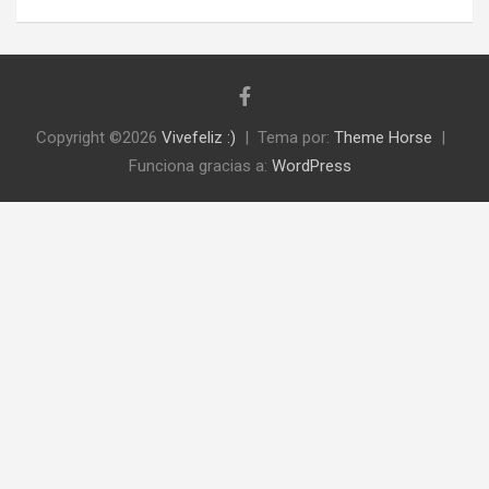
Copyright ©2026
Vivefeliz :)
Tema por:
Theme Horse
Funciona gracias a:
WordPress