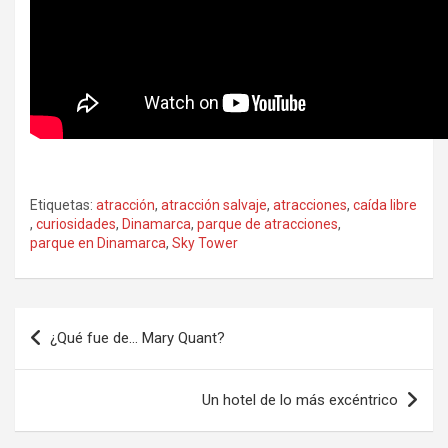
Etiquetas:
atracción
,
atracción salvaje
,
atracciones
,
caída libre
,
curiosidades
,
Dinamarca
,
parque de atracciones
,
parque en Dinamarca
,
Sky Tower
Navegación
¿Qué fue de… Mary Quant?
de
entradas
Un hotel de lo más excéntrico