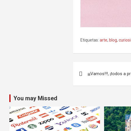
Etiquetas:
arte
,
blog
,
curios
Navegación
¡¡¡Vamos!!!, ¡todos a p
de
entradas
You may Missed