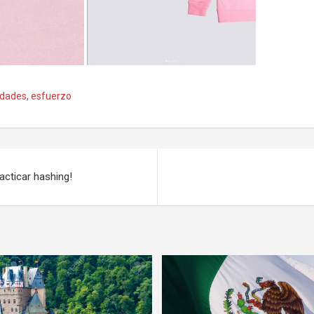
idades
,
esfuerzo
racticar hashing!