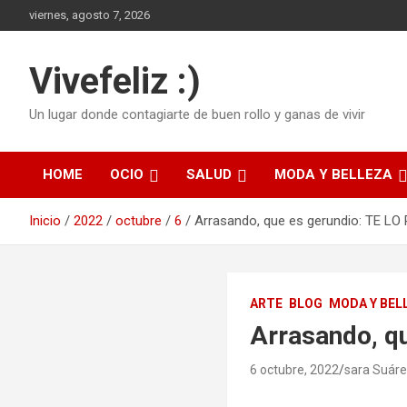
Saltar
viernes, agosto 7, 2026
al
contenido
Vivefeliz :)
Un lugar donde contagiarte de buen rollo y ganas de vivir
HOME
OCIO
SALUD
MODA Y BELLEZA
Inicio
2022
octubre
6
Arrasando, que es gerundio: TE LO
ARTE
BLOG
MODA Y BEL
Arrasando, q
6 octubre, 2022
sara Suár