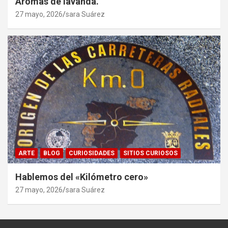
Aromas de lavanda.
27 mayo, 2026
sara Suárez
ARTE
BLOG
CURIOSIDADES
SITIOS CURIOSOS
Hablemos del «Kilómetro cero»
27 mayo, 2026
sara Suárez