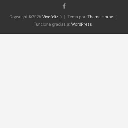
Copyright ©2026
Vivefeliz :)
Tema por:
Theme Horse
Funciona gracias a:
WordPress