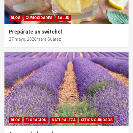
BLOG
CURIOSIDADES
SALUD
Prepárate un switchel
27 mayo, 2026
sara Suárez
BLOG
FLORACIÓN
NATURALEZA
SITIOS CURIOSOS