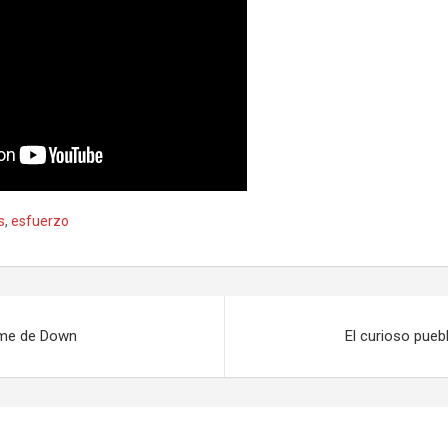
s
,
esfuerzo
ome de Down
El curioso pueb