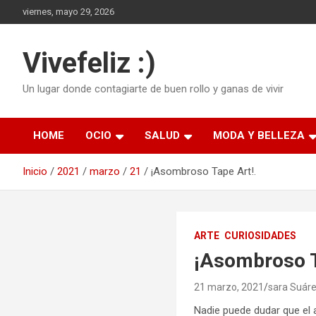
Saltar
viernes, mayo 29, 2026
al
contenido
Vivefeliz :)
Un lugar donde contagiarte de buen rollo y ganas de vivir
HOME
OCIO
SALUD
MODA Y BELLEZA
Inicio
2021
marzo
21
¡Asombroso Tape Art!.
ARTE
CURIOSIDADES
¡Asombroso T
21 marzo, 2021
sara Suár
Nadie puede dudar que el 